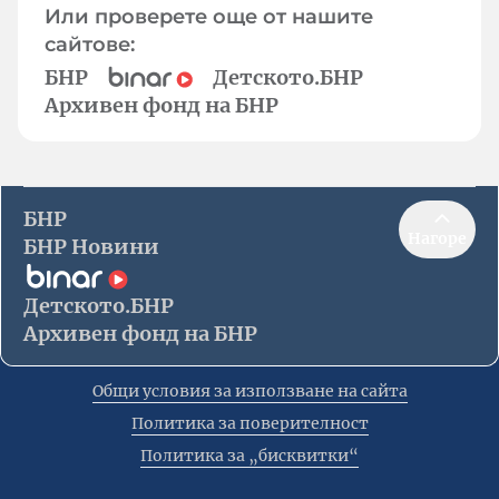
Или проверете още от нашите
сайтове:
БНР
Детското.БНР
Архивен фонд на БНР
БНР
Нагоре
БНР Новини
Детското.БНР
Архивен фонд на БНР
Общи условия за използване на сайта
Политика за поверителност
Политика за „бисквитки“