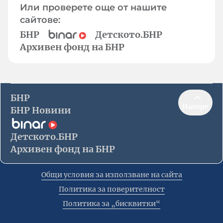
Или проверете още от нашите
сайтове:
БНР
Детското.БНР
Архивен фонд на БНР
БНР
Нагоре
БНР Новини
Детското.БНР
Архивен фонд на БНР
Общи условия за използване на сайта
Политика за поверителност
Политика за „бисквитки“