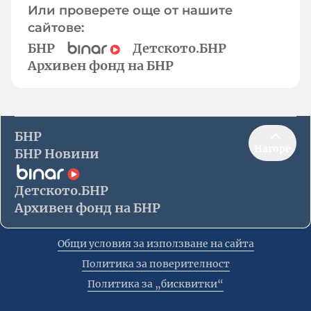
Или проверете още от нашите
сайтове:
БНР
Детското.БНР
Архивен фонд на БНР
БНР
Нагоре
БНР Новини
Детското.БНР
Архивен фонд на БНР
Общи условия за използване на сайта
Политика за поверителност
Политика за „бисквитки“