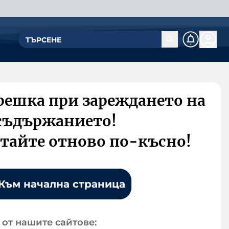
решка при зареждането на
съдържанието!
тайте отново по-късно!
Към начална страница
от нашите сайтове: