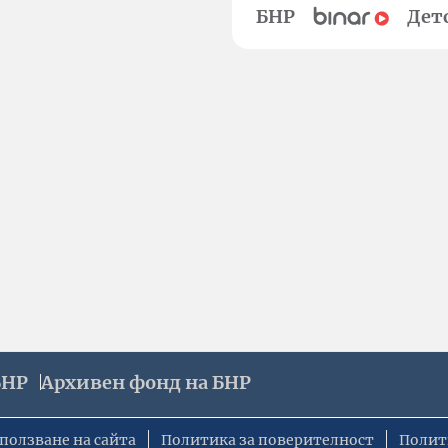
БНР
Дет
БНР
Архивен фонд на БНР
ползване на сайта
Политика за поверителност
Полит