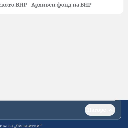
ското.БНР
Архивен фонд на БНР
Нагоре
ика за „бисквитки“