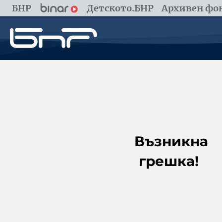
БНР
Детското.БНР
Архивен фон
Възникна
грешка!