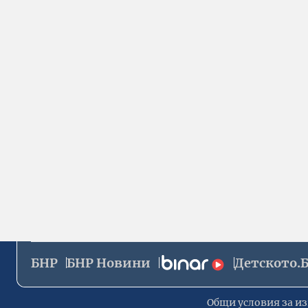
БНР
БНР Новини
Детското.
Общи условия за из