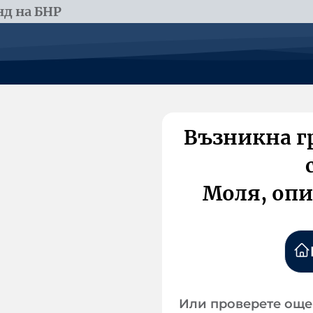
д на БНР
Възникна г
Моля, опи
Или проверете още 