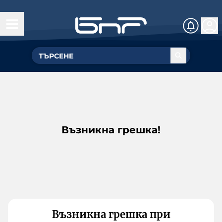
Възникна грешка!
Възникна грешка при