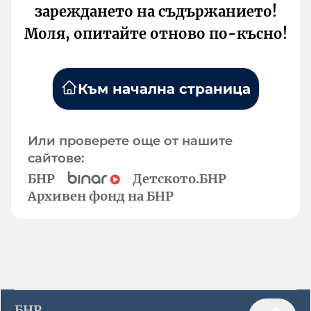
зареждането на съдържанието!
Моля, опитайте отново по-късно!
Към начална страница
Или проверете още от нашите
сайтове:
БНР
Детското.БНР
Архивен фонд на БНР
БНР