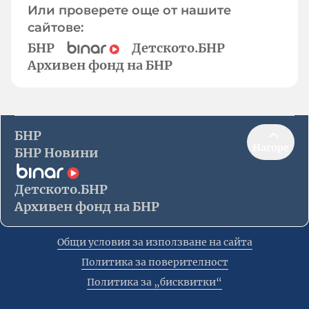
Или проверете още от нашите
сайтове:
БНР
Детското.БНР
Архивен фонд на БНР
БНР
Нагоре
БНР Новини
Детското.БНР
Архивен фонд на БНР
Общи условия за използване на сайта
Политика за поверителност
Политика за „бисквитки“