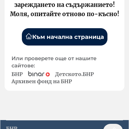
зареждането на съдържанието!
Моля, опитайте отново по-късно!
Към начална страница
Или проверете още от нашите
сайтове:
БНР
Детското.БНР
Архивен фонд на БНР
БНР