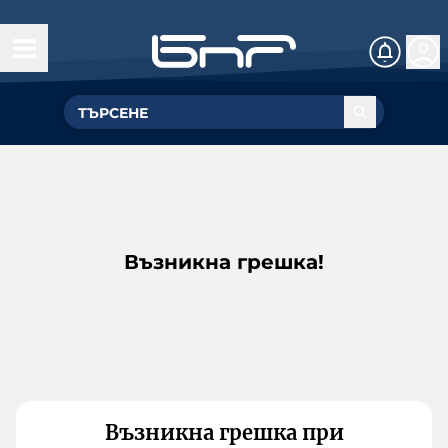
Възникна грешка!
Възникна грешка при