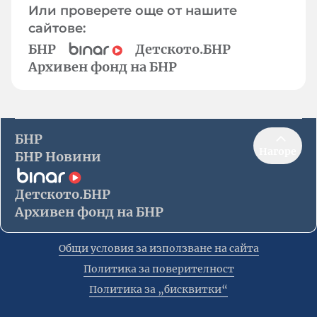
Или проверете още от нашите
сайтове:
БНР
Детското.БНР
Архивен фонд на БНР
БНР
Нагоре
БНР Новини
Детското.БНР
Архивен фонд на БНР
Общи условия за използване на сайта
Политика за поверителност
Политика за „бисквитки“