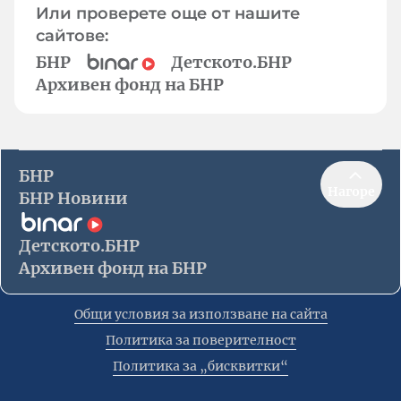
Или проверете още от нашите
сайтове:
БНР
Детското.БНР
Архивен фонд на БНР
БНР
Нагоре
БНР Новини
Детското.БНР
Архивен фонд на БНР
Общи условия за използване на сайта
Политика за поверителност
Политика за „бисквитки“