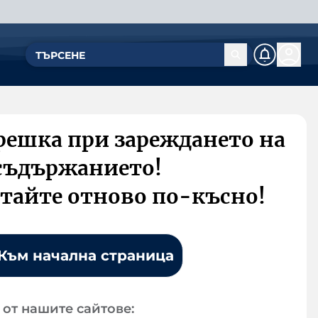
решка при зареждането на
съдържанието!
тайте отново по-късно!
Към начална страница
от нашите сайтове: