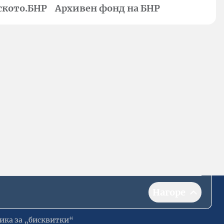
ското.БНР
Архивен фонд на БНР
Нагоре
ика за „бисквитки“