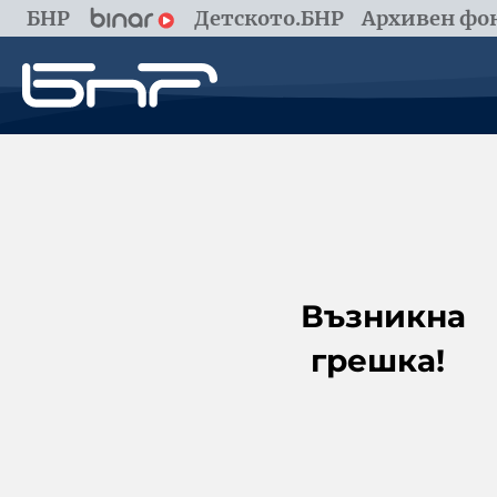
БНР
Детското.БНР
Архивен фон
Възникна
грешка!