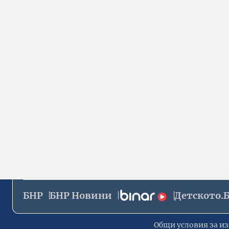
БНР
БНР Новини
Детското.
Общи условия за из