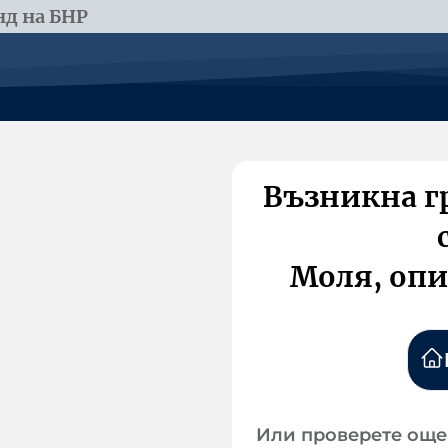
д на БНР
Възникна г
Моля, опи
Или проверете още 