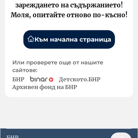
зареждането на съдържанието!
Моля, опитайте отново по-късно!
Към начална страница
Или проверете още от нашите
сайтове:
БНР
Детското.БНР
Архивен фонд на БНР
БНР