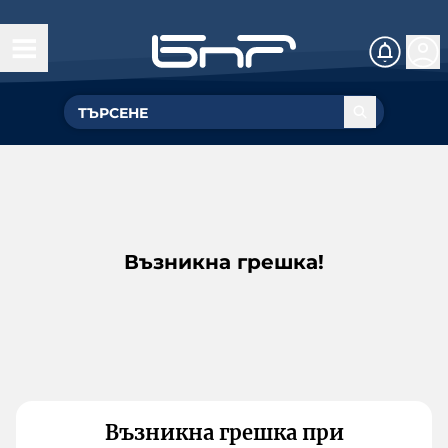
Възникна грешка!
Възникна грешка при