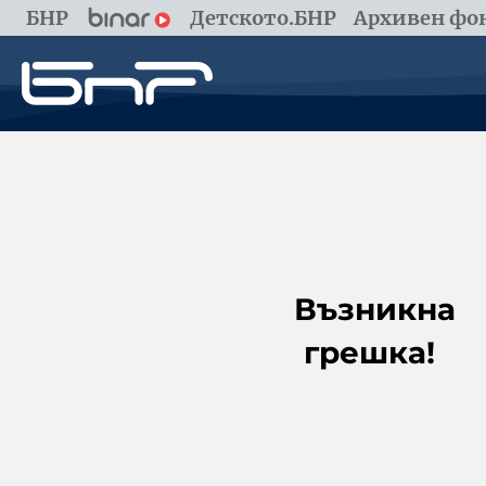
БНР
Детското.БНР
Архивен фон
Възникна
грешка!