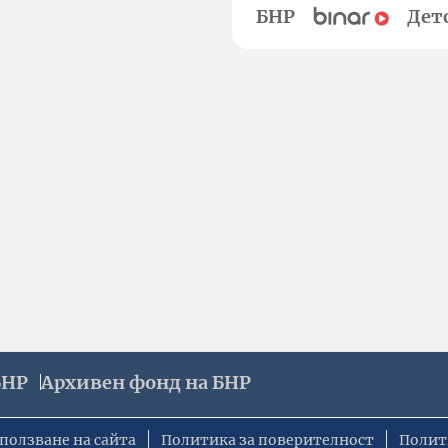
БНР
Дет
БНР
Архивен фонд на БНР
ползване на сайта
Политика за поверителност
Полит