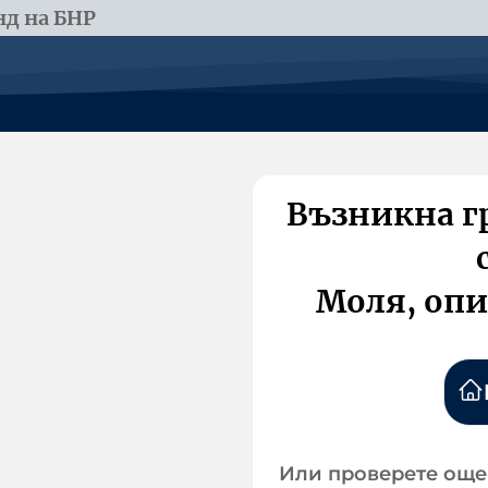
д на БНР
Възникна г
Моля, опи
Или проверете още 