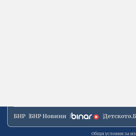
БНР
БНР Новини
Детското.
Общи условия за из