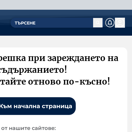
решка при зареждането на
съдържанието!
тайте отново по-късно!
Към начална страница
от нашите сайтове: