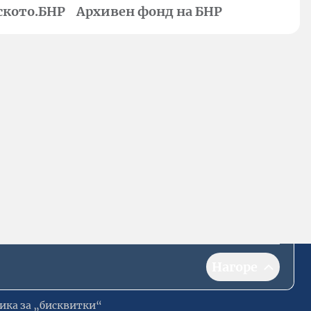
ското.БНР
Архивен фонд на БНР
Нагоре
ика за „бисквитки“