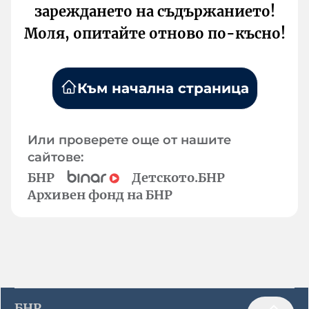
зареждането на съдържанието!
Моля, опитайте отново по-късно!
Към начална страница
Или проверете още от нашите
сайтове:
БНР
Детското.БНР
Архивен фонд на БНР
БНР