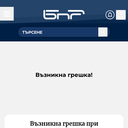
Възникна грешка!
Възникна грешка при