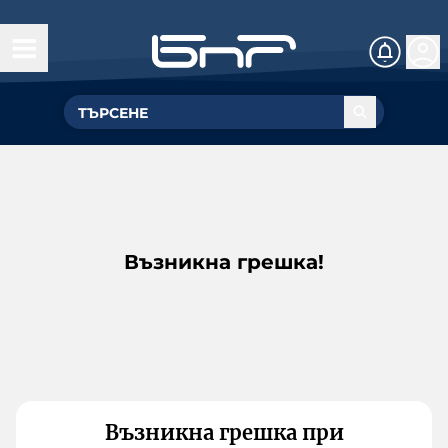
Възникна грешка!
Възникна грешка при