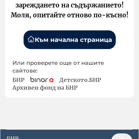
зареждането на съдържанието!
Моля, опитайте отново по-късно!
Към начална страница
Или проверете още от нашите
сайтове:
БНР
Детското.БНР
Архивен фонд на БНР
БНР