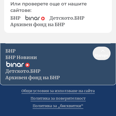
Или проверете още от нашите
сайтове:
БНР
Детското.БНР
Архивен фонд на БНР
БНР
Нагоре
БНР Новини
Детското.БНР
Архивен фонд на БНР
Общи условия за използване на сайта
Политика за поверителност
Политика за „бисквитки“