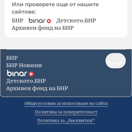
Или проверете още от нашите
сайтове:
БНР
Детското.БНР
Архивен фонд на БНР
БНР
Нагоре
БНР Новини
Детското.БНР
Архивен фонд на БНР
Общи условия за използване на сайта
Политика за поверителност
Политика за „бисквитки“