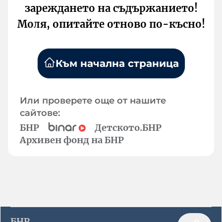
зареждането на съдържанието!
Моля, опитайте отново по-късно!
Към начална страница
Или проверете още от нашите
сайтове:
БНР
Детското.БНР
Архивен фонд на БНР
БНР