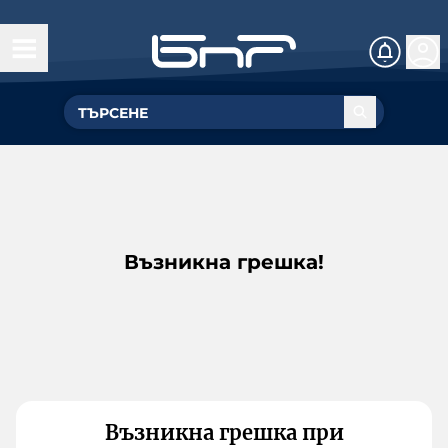
Възникна грешка!
Възникна грешка при