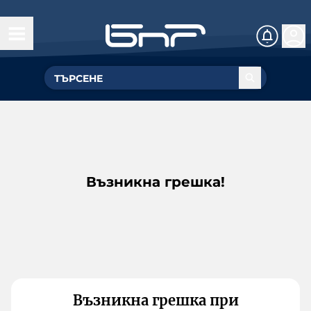
Възникна грешка!
Възникна грешка при