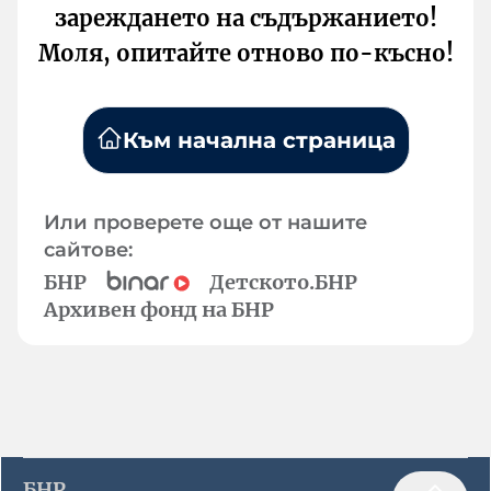
зареждането на съдържанието!
Моля, опитайте отново по-късно!
Към начална страница
Или проверете още от нашите
сайтове:
БНР
Детското.БНР
Архивен фонд на БНР
БНР