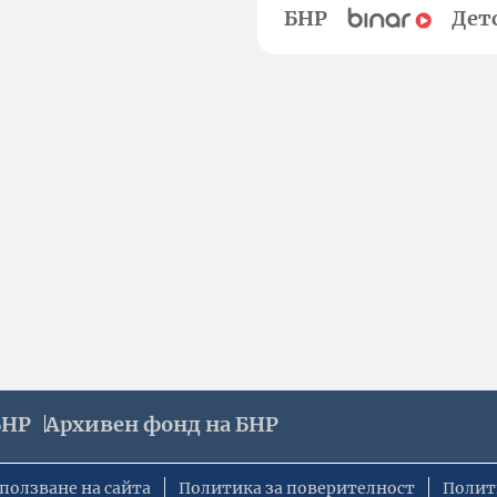
БНР
Дет
БНР
Архивен фонд на БНР
ползване на сайта
Политика за поверителност
Полит