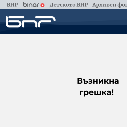
БНР
Детското.БНР
Архивен фон
Възникна
грешка!