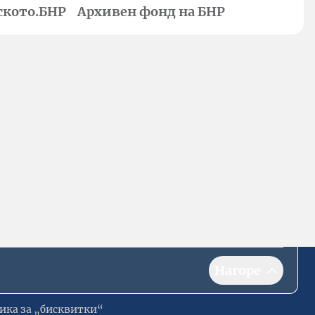
ското.БНР
Архивен фонд на БНР
Нагоре
ика за „бисквитки“