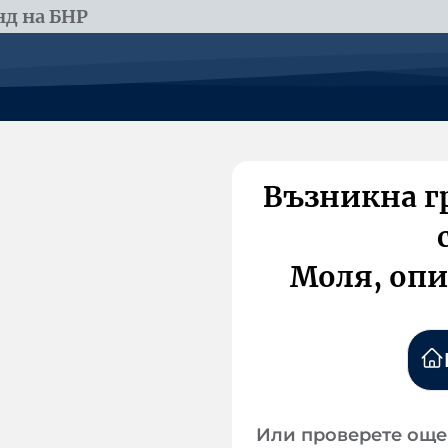
д на БНР
Възникна г
Моля, опи
Или проверете още 