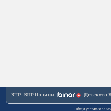
БНР
БНР Новини
Детското.
Общи условия за из