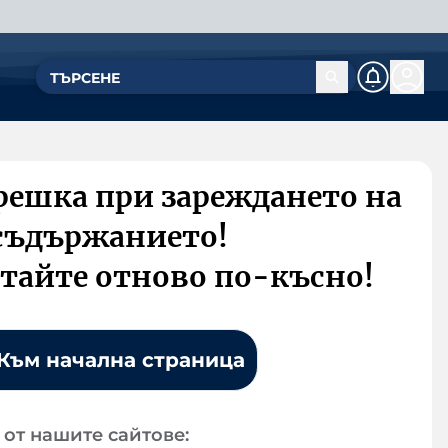
решка при зареждането на
съдържанието!
тайте отново по-късно!
Към начална страница
от нашите сайтове: