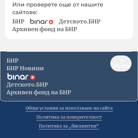
Или проверете още от нашите
сайтове:
БНР
Детското.БНР
Архивен фонд на БНР
БНР
Нагоре
БНР Новини
Детското.БНР
Архивен фонд на БНР
Общи условия за използване на сайта
Политика за поверителност
Политика за „бисквитки“