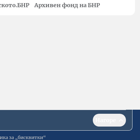
ското.БНР
Архивен фонд на БНР
Нагоре
ика за „бисквитки“