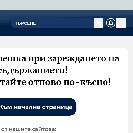
решка при зареждането на
съдържанието!
тайте отново по-късно!
Към начална страница
от нашите сайтове: