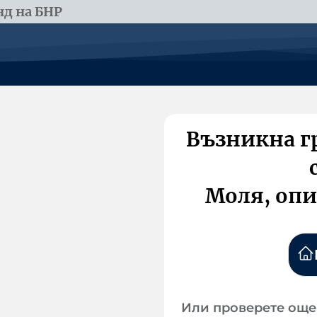
д на БНР
Възникна г
Моля, опи
Или проверете още 