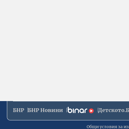
БНР
БНР Новини
Детското.
Общи условия за из