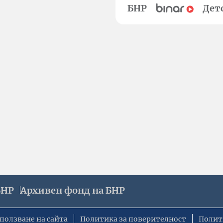
БНР
Дет
БНР
Архивен фонд на БНР
ползване на сайта
Политика за поверителност
Полит