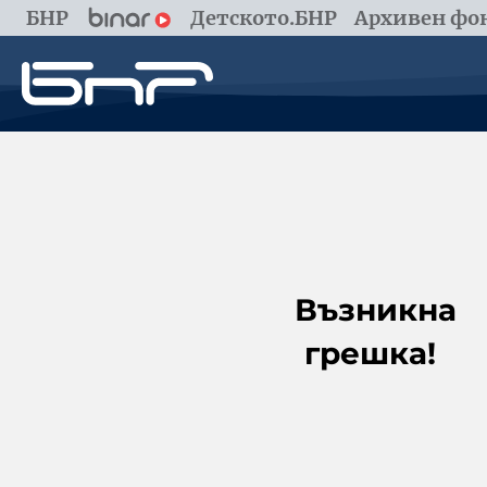
БНР
Детското.БНР
Архивен фон
Възникна
грешка!