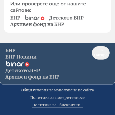
Или проверете още от нашите
сайтове:
БНР
Детското.БНР
Архивен фонд на БНР
БНР
Нагоре
БНР Новини
Детското.БНР
Архивен фонд на БНР
Общи условия за използване на сайта
Политика за поверителност
Политика за „бисквитки“