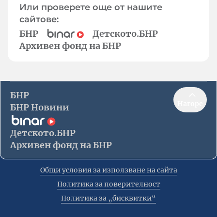
Или проверете още от нашите
сайтове:
БНР
Детското.БНР
Архивен фонд на БНР
БНР
Нагоре
БНР Новини
Детското.БНР
Архивен фонд на БНР
Общи условия за използване на сайта
Политика за поверителност
Политика за „бисквитки“