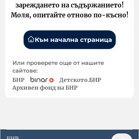
зареждането на съдържанието!
Моля, опитайте отново по-късно!
Към начална страница
Или проверете още от нашите
сайтове:
БНР
Детското.БНР
Архивен фонд на БНР
БНР