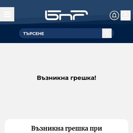
Възникна грешка!
Възникна грешка при