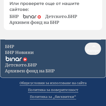
Или проверете още от нашите
сайтове:
БНР
Детското.БНР
Архивен фонд на БНР
БНР
Нагоре
БНР Новини
Детското.БНР
Архивен фонд на БНР
Общи условия за използване на сайта
Политика за поверителност
Политика за „бисквитки“