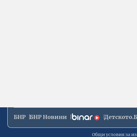
БНР
БНР Новини
Детското.
Общи условия за из