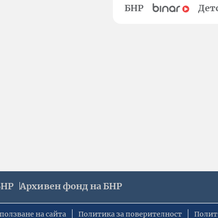
БНР
Дет
БНР
Архивен фонд на БНР
ползване на сайта
Политика за поверителност
Полит