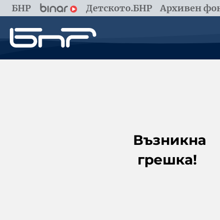
БНР
Детското.БНР
Архивен фон
Възникна
грешка!