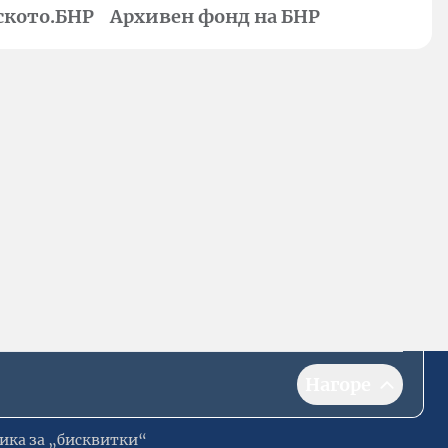
ското.БНР
Архивен фонд на БНР
Нагоре
ика за „бисквитки“