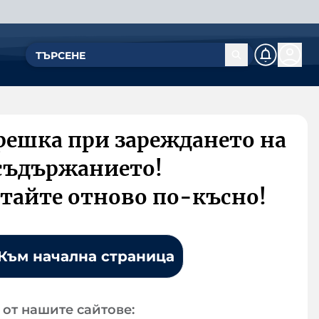
решка при зареждането на
съдържанието!
тайте отново по-късно!
Към начална страница
от нашите сайтове: