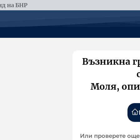
д на БНР
Възникна г
Моля, опи
Или проверете още 