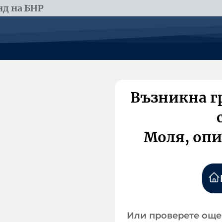
д на БНР
Възникна г
Моля, опи
Или проверете още 