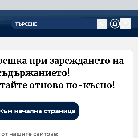
решка при зареждането на
съдържанието!
тайте отново по-късно!
Към начална страница
от нашите сайтове: