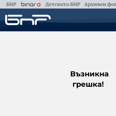
БНР
Детското.БНР
Архивен фон
Възникна
грешка!