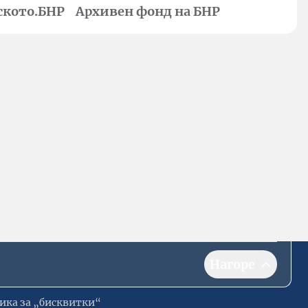
ското.БНР
Архивен фонд на БНР
Нагоре
ика за „бисквитки“