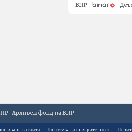
БНР
Дет
БНР
Архивен фонд на БНР
ползване на сайта
Политика за поверителност
Полит