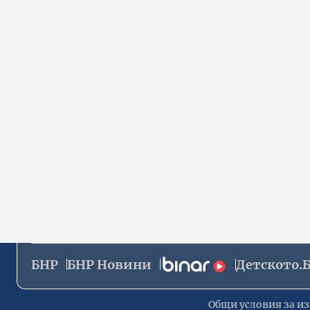
БНР
БНР Новини
Детското.
Общи условия за из