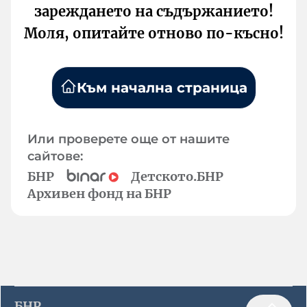
зареждането на съдържанието!
Моля, опитайте отново по-късно!
Към начална страница
Или проверете още от нашите
сайтове:
БНР
Детското.БНР
Архивен фонд на БНР
БНР