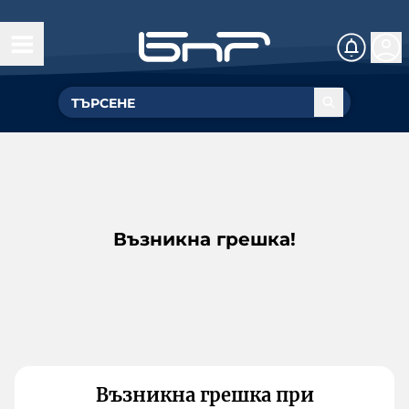
Възникна грешка!
Възникна грешка при