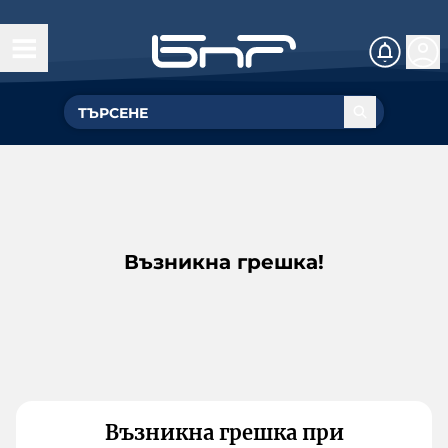
Възникна грешка!
Възникна грешка при