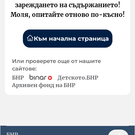
зареждането на съдържанието!
Моля, опитайте отново по-късно!
Към начална страница
Или проверете още от нашите
сайтове:
БНР
Детското.БНР
Архивен фонд на БНР
БНР