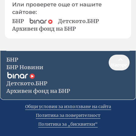
Или проверете още от нашите
сайтове:
БНР
Детското.БНР
Архивен фонд на БНР
БНР
Нагоре
БНР Новини
Детското.БНР
Архивен фонд на БНР
Общи условия за използване на сайта
Политика за поверителност
Политика за „бисквитки“