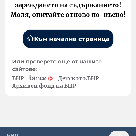
зареждането на съдържанието!
Моля, опитайте отново по-късно!
Към начална страница
Или проверете още от нашите
сайтове:
БНР
Детското.БНР
Архивен фонд на БНР
БНР