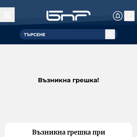
Възникна грешка!
Възникна грешка при