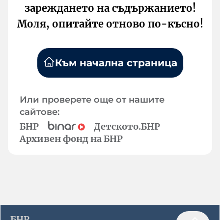
зареждането на съдържанието!
Моля, опитайте отново по-късно!
Към начална страница
Или проверете още от нашите
сайтове:
БНР
Детското.БНР
Архивен фонд на БНР
БНР