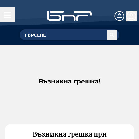
Възникна грешка!
Възникна грешка при