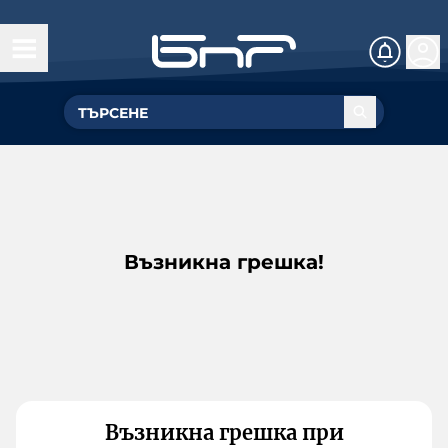
Възникна грешка!
Възникна грешка при