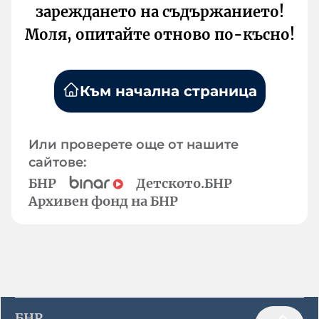
зареждането на съдържанието!
Моля, опитайте отново по-късно!
Към начална страница
Или проверете още от нашите
сайтове:
БНР
Детското.БНР
Архивен фонд на БНР
БНР