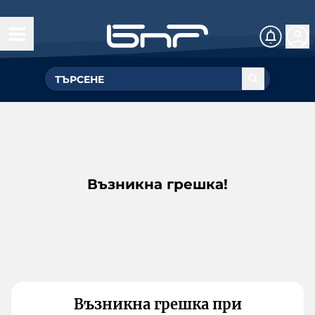
Възникна грешка!
Възникна грешка при