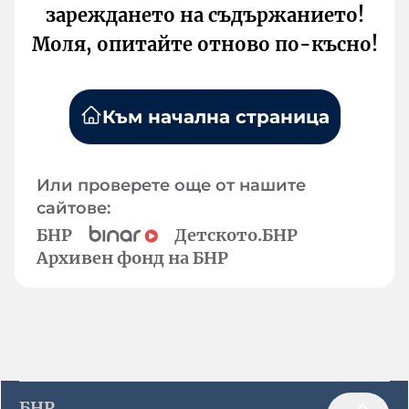
зареждането на съдържанието!
Моля, опитайте отново по-късно!
Към начална страница
Или проверете още от нашите
сайтове:
БНР
Детското.БНР
Архивен фонд на БНР
БНР