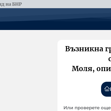
д на БНР
Възникна г
Моля, опи
Или проверете още 