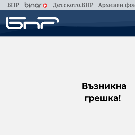
БНР
Детското.БНР
Архивен фон
Възникна
грешка!