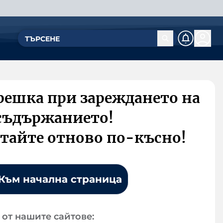
решка при зареждането на
съдържанието!
тайте отново по-късно!
Към начална страница
от нашите сайтове: