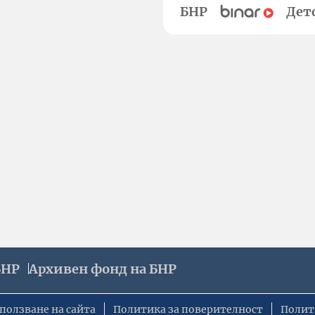
БНР
Дет
БНР
Архивен фонд на БНР
ползване на сайта
Политика за поверителност
Полит