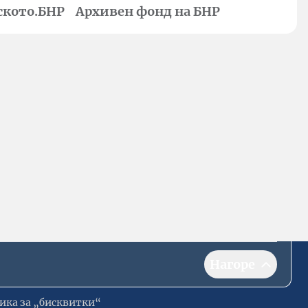
ското.БНР
Архивен фонд на БНР
Нагоре
ика за „бисквитки“