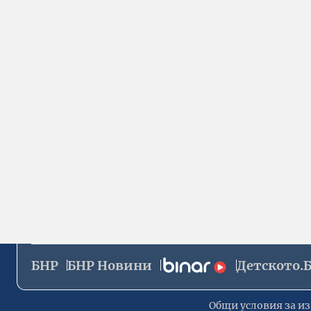
БНР
БНР Новини
Детското.
Общи условия за из