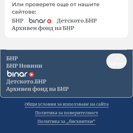
Или проверете още от нашите
сайтове:
БНР
Детското.БНР
Архивен фонд на БНР
БНР
Нагоре
БНР Новини
Детското.БНР
Архивен фонд на БНР
Общи условия за използване на сайта
Политика за поверителност
Политика за „бисквитки“