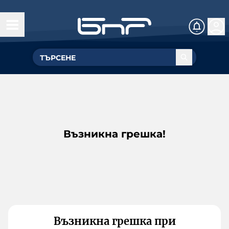
Възникна грешка!
Възникна грешка при