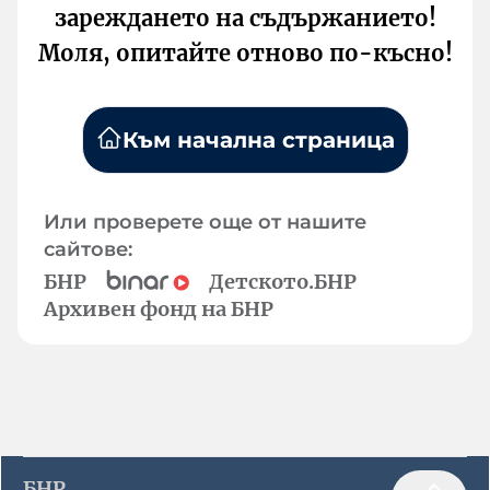
зареждането на съдържанието!
Моля, опитайте отново по-късно!
Към начална страница
Или проверете още от нашите
сайтове:
БНР
Детското.БНР
Архивен фонд на БНР
БНР