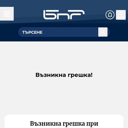
Възникна грешка!
Възникна грешка при