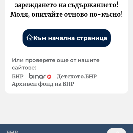
зареждането на съдържанието!
Моля, опитайте отново по-късно!
Към начална страница
Или проверете още от нашите
сайтове:
БНР
Детското.БНР
Архивен фонд на БНР
БНР