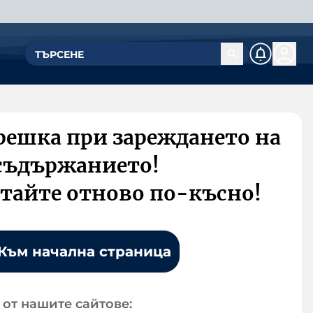
решка при зареждането на
съдържанието!
тайте отново по-късно!
Към начална страница
от нашите сайтове: