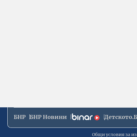
БНР
БНР Новини
Детското.
Общи условия за из