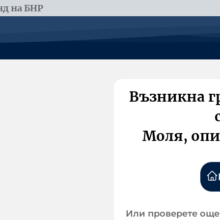
д на БНР
Възникна г
Моля, опи
Или проверете още 