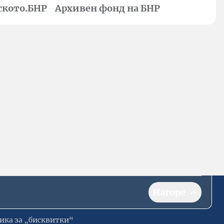
ското.БНР
Архивен фонд на БНР
Нагоре
ика за „бисквитки“