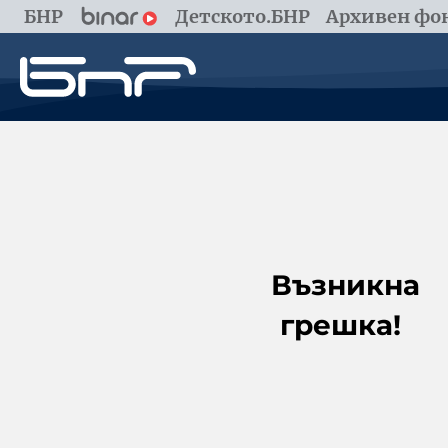
БНР
Детското.БНР
Архивен фон
Възникна
грешка!