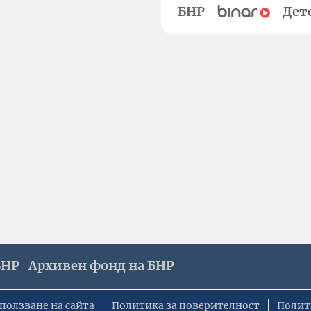
БНР
Дет
БНР
Архивен фонд на БНР
ползване на сайта
Политика за поверителност
Полит