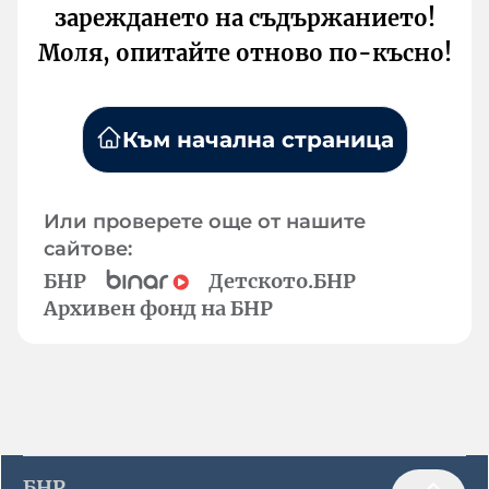
зареждането на съдържанието!
Моля, опитайте отново по-късно!
Към начална страница
Или проверете още от нашите
сайтове:
БНР
Детското.БНР
Архивен фонд на БНР
БНР