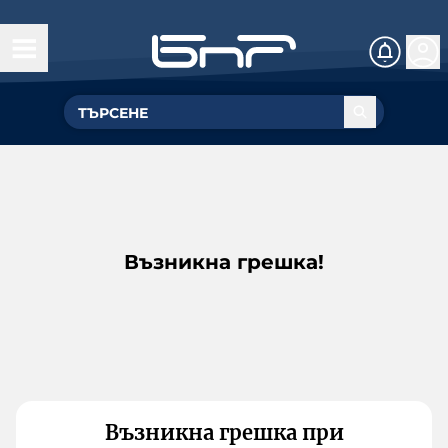
Възникна грешка!
Възникна грешка при