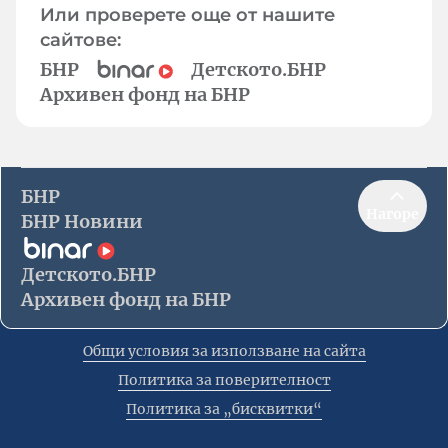
Или проверете още от нашите
сайтове:
БНР
Детското.БНР
Архивен фонд на БНР
БНР
Нагоре
БНР Новини
Детското.БНР
Архивен фонд на БНР
Общи условия за използване на сайта
Политика за поверителност
Политика за „бисквитки“