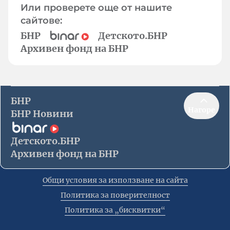
Или проверете още от нашите
сайтове:
БНР
Детското.БНР
Архивен фонд на БНР
БНР
Нагоре
БНР Новини
Детското.БНР
Архивен фонд на БНР
Общи условия за използване на сайта
Политика за поверителност
Политика за „бисквитки“