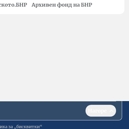
ското.БНР
Архивен фонд на БНР
Нагоре
ика за „бисквитки“