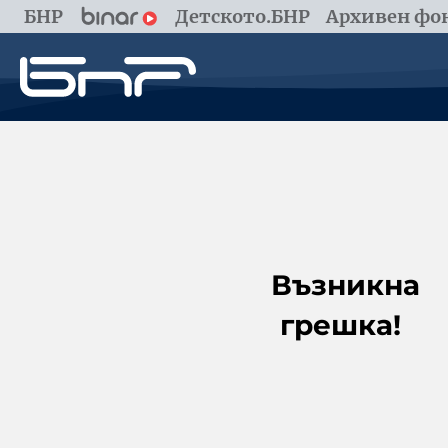
БНР
Детското.БНР
Архивен фон
Възникна
грешка!