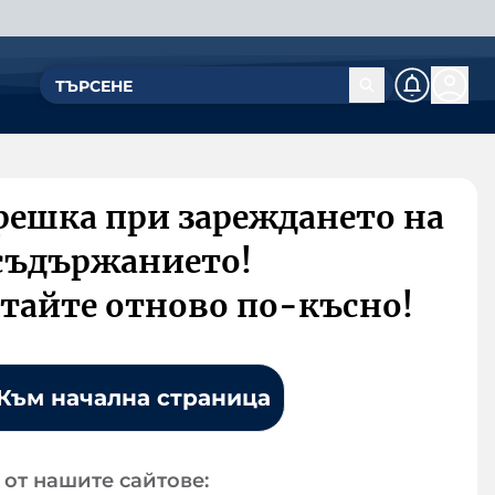
решка при зареждането на
съдържанието!
тайте отново по-късно!
Към начална страница
от нашите сайтове: