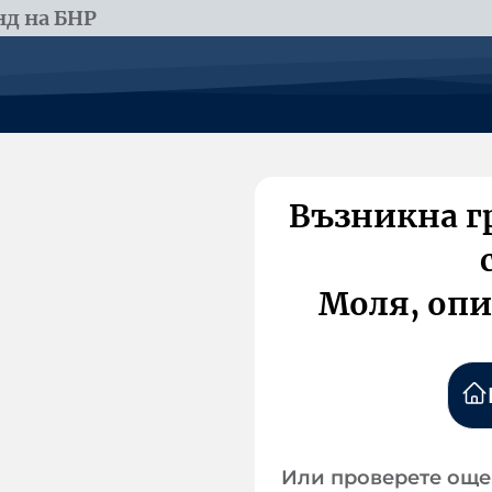
д на БНР
Възникна г
Моля, опи
Или проверете още 