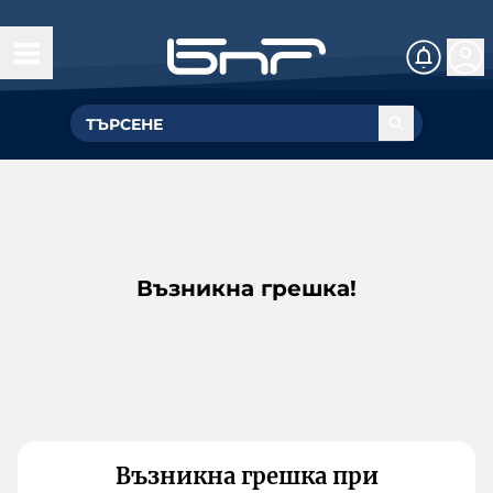
Възникна грешка!
Възникна грешка при