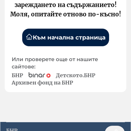
зареждането на съдържанието!
Моля, опитайте отново по-късно!
Към начална страница
Или проверете още от нашите
сайтове:
БНР
Детското.БНР
Архивен фонд на БНР
БНР