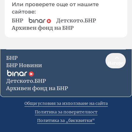
Или проверете още от нашите
сайтове:
БНР
Детското.БНР
Архивен фонд на БНР
БНР
Нагоре
БНР Новини
Детското.БНР
Архивен фонд на БНР
Общи условия за използване на сайта
Политика за поверителност
Политика за „бисквитки“