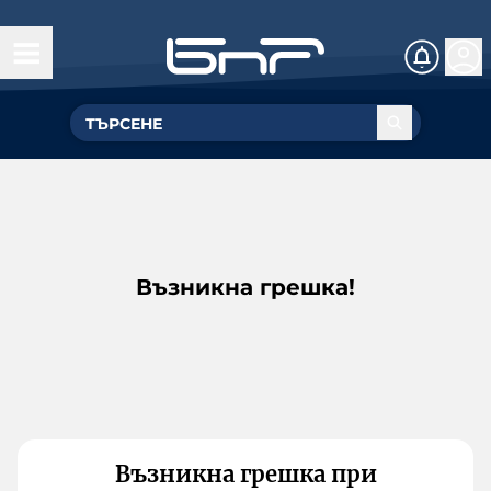
Възникна грешка!
Възникна грешка при