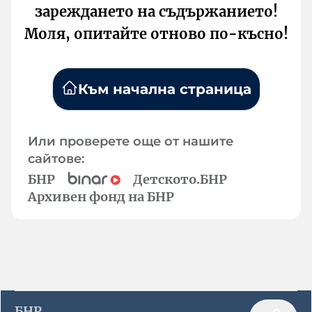
зареждането на съдържанието!
Моля, опитайте отново по-късно!
Към начална страница
Или проверете още от нашите
сайтове:
БНР
Детското.БНР
Архивен фонд на БНР
БНР