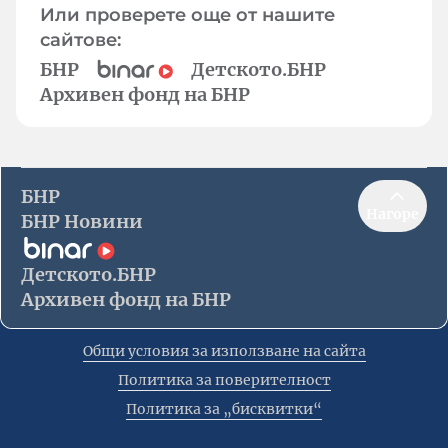
Или проверете още от нашите
сайтове:
БНР
Детското.БНР
Архивен фонд на БНР
БНР
Нагоре
БНР Новини
Детското.БНР
Архивен фонд на БНР
Общи условия за използване на сайта
Политика за поверителност
Политика за „бисквитки“