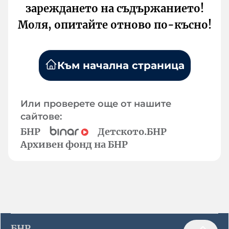
зареждането на съдържанието!
Моля, опитайте отново по-късно!
Към начална страница
Или проверете още от нашите
сайтове:
БНР
Детското.БНР
Архивен фонд на БНР
БНР