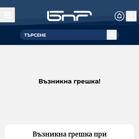
Възникна грешка!
Възникна грешка при