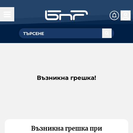
Възникна грешка!
Възникна грешка при