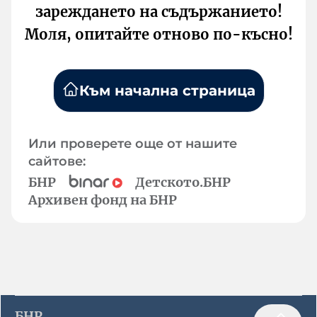
зареждането на съдържанието!
Моля, опитайте отново по-късно!
Към начална страница
Или проверете още от нашите
сайтове:
БНР
Детското.БНР
Архивен фонд на БНР
БНР