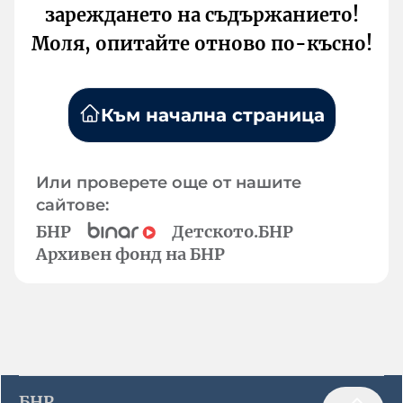
зареждането на съдържанието!
Моля, опитайте отново по-късно!
Към начална страница
Или проверете още от нашите
сайтове:
БНР
Детското.БНР
Архивен фонд на БНР
БНР