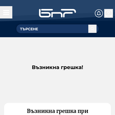
Възникна грешка!
Възникна грешка при